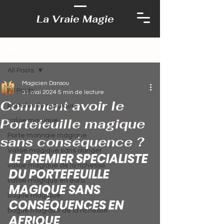
La Vraie Magie
Post
All Posts
Magicien Dansou
All Posts
31 mai 2024
5 min de lecture
Comment avoir le
portefeuille magique
Portefeuille magique
valise magique
Porte monnaie magique
sans conséquence ?
Valise magique sans danger
LE PREMIER SPECIALISTE 
valise magique de la richesse
DU PORTEFEUILLE 
valise magique en euro
MAGIQUE SANS 
bague magique
CONSÉQUENCES EN 
bague magique de la richesse
AFRIQUE