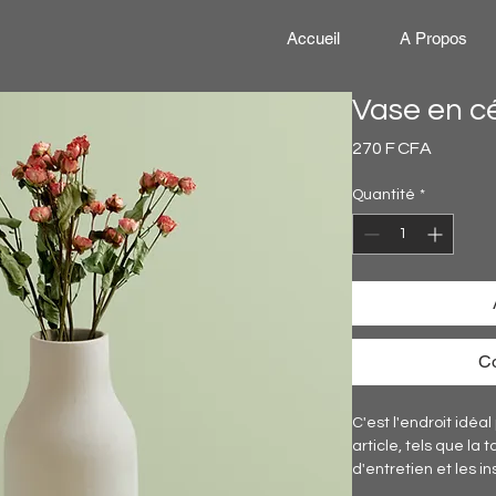
Accueil
A Propos
Vase en c
Prix
270 F CFA
Quantité
*
C
C'est l'endroit idéal
article, tels que la t
d'entretien et les i