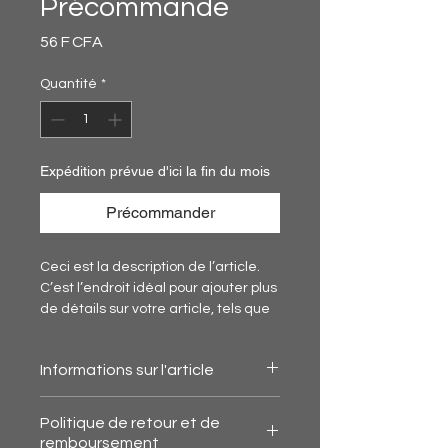
Précommande
Prix
56 F CFA
Quantité
*
Expédition prévue d'ici la fin du mois
Précommander
Ceci est la description de l’article. 
C’est l’endroit idéal pour ajouter plus 
de détails sur votre article, tels que 
la taille, la matière, les conseils 
d’entretien et les instructions de 
Informations sur l'article
nettoyage.
C'est l'endroit idéal pour ajouter des 
Politique de retour et de
informations sur votre article, telles 
remboursement