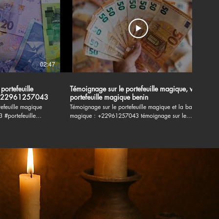
02:47
02:03
portefeuille
Témoignage sur le portefeuille magique, vrai
: +22961257043
portefeuille magique benin
tefeuille magique
Témoignage sur le portefeuille magique et la bague
lle
magique : +22961257043 témoignage sur le
portefeuille magique,portefeuille magique
témoignage,portefeuille magique,portefeuille
efeuille
magique explication,témoignage portefeuille
rtefeuille
magique,vrai portefeuille magique,témoignage sur le
about,le vrai
vrai portefeuille magique,témoignage du portefeuille
ille magique,vrai
magique,portefeuille magique marabout,portefeuille
agique,témoignage
magique en euros,le vrai portefeuille
s du portefeuille
magique,témoignage du vrai portefeuille
uro,le secret du
magique,témoignage sur le porte monnaie magique
ortefeuille
#portefeuillemagique #portefeuillemagique
#témoignage #portefeuille_magique_france