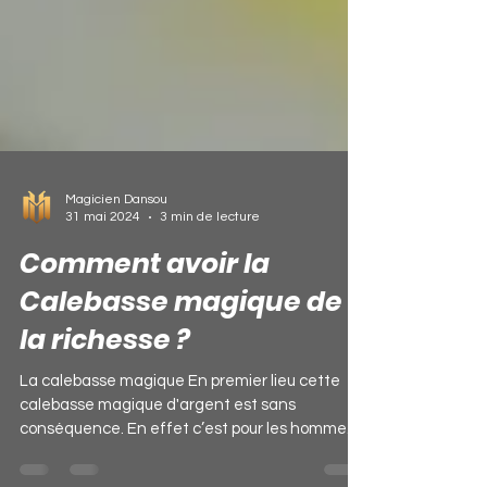
Magicien Dansou
31 mai 2024
3 min de lecture
Comment avoir la
Calebasse magique de
la richesse ?
La calebasse magique En premier lieu cette