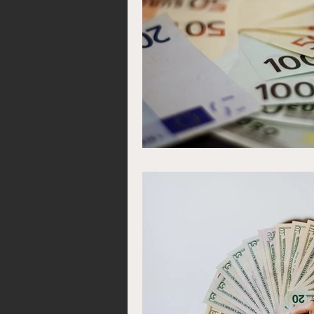
Les dangers et conséquen
Comment récupérer sa f
Rituel pour avorter une g
Multiplier son argent ra