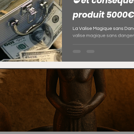
⛔️ et conséqu
produit 5000
La Valise Magique sans Da
valise magique sans danger
le porteur qui produit 25000€