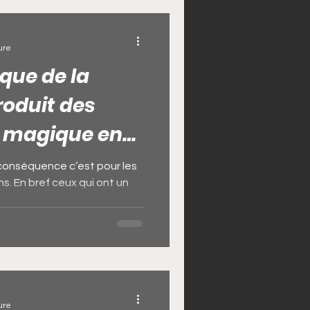
?. Le portefeuille magique
core appelé le bedou magique
la valise mag
ure
que de la
roduit des
se magique en
conséquence c’est pour les
ns. En bref ceux qui ont un
ure