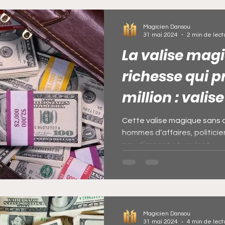
magique: réalité ou illusion 
d’argent en dollars est en
Magicien Dansou
en dollar. Le portefeuille et 
31 mai 2024
2 min de lect
La valise magi
richesse qui p
million : vali
euro
Cette valise magique sans 
hommes d’affaires, politicie
peu d’argent et veulent...
Magicien Dansou
31 mai 2024
4 min de lect