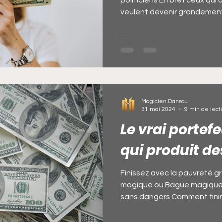
politiciens En bref ceux qui
veulent devenir grandement r
Magicien Dansou
31 mai 2024
9 min de lect
Le vrai portef
qui produit des
Finissez avec la pauvreté gr
magique ou Bague magique
sans dangers Comment finir
rapidement sans travailler gr
magique sans conséquence 