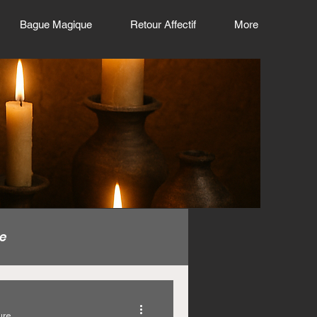
Bague Magique
Retour Affectif
More
e
gique en euro
ure