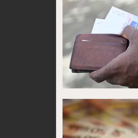
bague magique
bagu
Valise mystique
Cale
Portefeuille magique san
Porte-monnaie Mystique
Comment devenir riche 
Comment avoir de l'arge