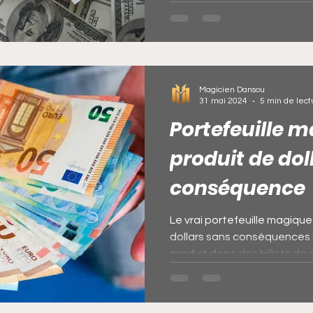
riche avec le bedou magiq
danger. Devenir riche avec l
sans travailler selon le mar
ne peut prospérer et réussir
Pouvoirs de
Magicien Dansou
31 mai 2024
5 min de lect
Portefeuille 
produit de dol
conséquence
Le vrai portefeuille magique 
dollars sans conséquences 
produit donc des billets de 
conséquence et sans danger. 
avec toute vos dettes. Port
Portefeuille magique d’argen