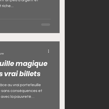
 ont un peu d'argent et
iche....
ure
euille magique
 vrai billets
âce au vrai portefeuille
 sans conséquences et
 avec la pauvreté
âce au le vrai portefeuille
et sans danger ? / devenir