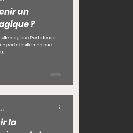
nir un
ique
magique ?
sse
ille magique Portefeuille
un portefeuille magique
...
Bedou Magique
enir riche
ure
r la