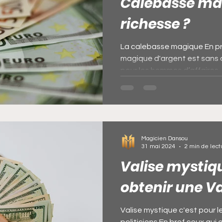
Calebasse mag
richesse ?
ces du port
Rituel pour récupérer sa femme qu
La calebasse magique En pr
magique d'argent est sans 
pour les hommes d’affaires,..
emme qui veut
Envoûtement amoureux rapides
rossesse
Rituel pour récupérer son ex
La ba
Magicien Dansou
31 mai 2024
2 min de lect
pidement
Valise mystiq
obtenir une V
Valise mystique c'est pour 