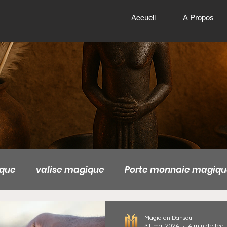
Accueil
A Propos
ique
valise magique
Porte monnaie magiqu
ger
valise magique de la richesse
valise ma
Magicien Dansou
31 mai 2024
4 min de lect