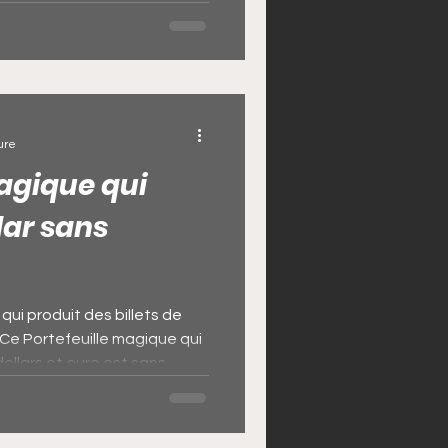
ue sans conséquence et sans
e vrai portefeuille magique
about africain DANSOU. Nul
 dans cette vie sans les
ure
magique qui
lar sans
qui produit des billets de
Ce Portefeuille magique qui
dollars et euro est sans
Il vous aidera ainsi à fini
efeuille magique d'argent
t en dollars et la valise