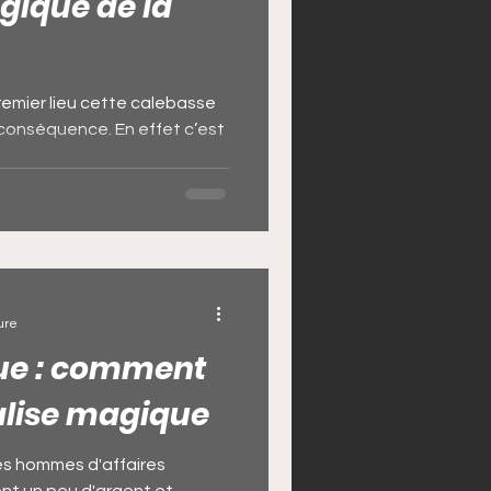
ique de la
i
emier lieu cette calebasse
conséquence. En effet c’est
.
gue magique de chance
ure
ue : comment
alise magique
les hommes d'affaires