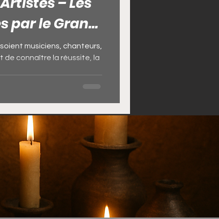
Artistes – Les
s par le Grand
i
nsou Amadou
 soient musiciens, chanteurs,
 de connaître la réussite, la
gue magique de chance