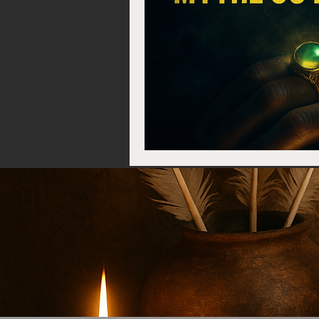
Les dangers et conséquen
Comment récupérer sa f
Rituel pour avorter une g
Multiplier son argent ra