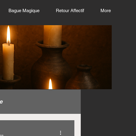
Bague Magique
Retour Affectif
More
e
gique en euro
ure