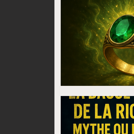
bague magique
bagu
Valise mystique
Cale
Portefeuille magique san
Porte-monnaie Mystique
Comment devenir riche 
Comment avoir de l'arge