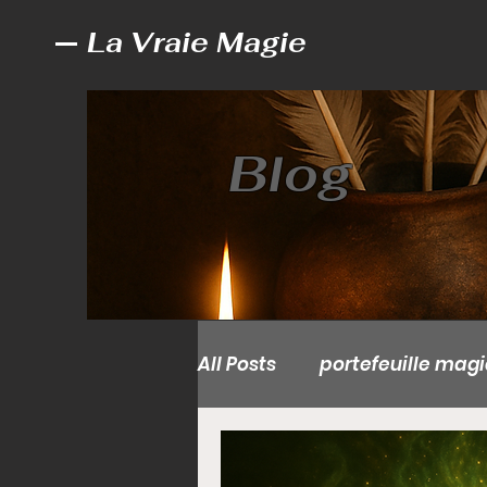
La Vraie Magie
Blog
All Posts
portefeuille mag
Valise magique sans dan