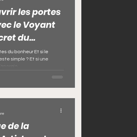
rir les portes
ique
ec le Voyant
cret du
sse
tée de doigt
tes du bonheur Et si le
ste simple ? Et si une
Bedou Magique
nergie...
enir riche
ure
e de la