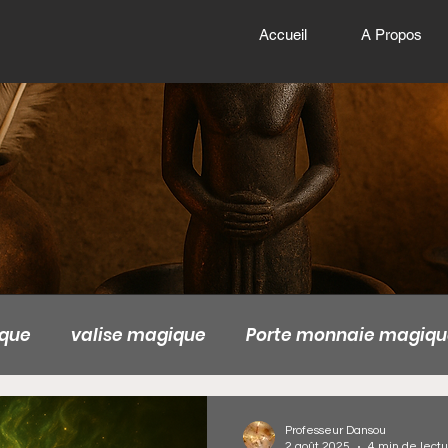
Accueil
A Propos
ique
valise magique
Porte monnaie magiqu
ger
valise magique de la richesse
valise ma
Professeur Dansou
2 août 2025
4 min de lect