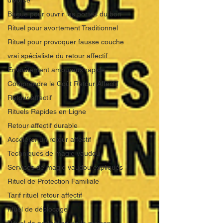
divorce
Bague pour ouvrir les portes du bon
Rituel pour avortement Traditionnel
Rituel pour provoquer fausse couche
vrai spécialiste du retour affectif
Envoûtement amoureux rapide
Comprendre le Coût Retour Affectif
Retour affectif
Rituels Rapides en Ligne
Retour affectif durable
Accélérer un retour affectif
Techniques de magie vaudou
Services de magie vaudou expliqués
Rituel de Protection Familiale
Tarif rituel retour affectif
rituel de déblocage