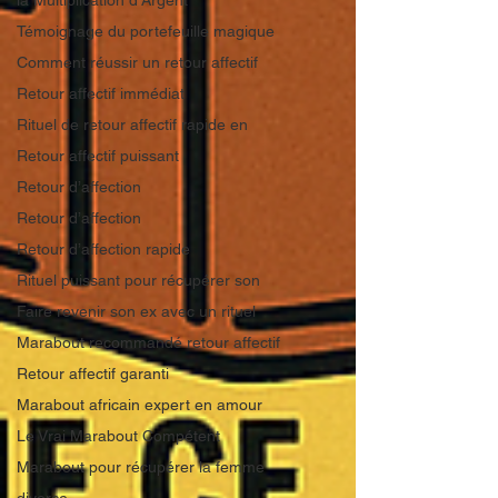
la Multiplication d'Argent
Témoignage du portefeuille magique
Comment réussir un retour affectif
Retour affectif immédiat
Rituel de retour affectif rapide en
Retour affectif puissant
Retour d’affection
Retour d’affection
Retour d’affection rapide
Rituel puissant pour récupérer son
Faire revenir son ex avec un rituel
Marabout recommandé retour affectif
Retour affectif garanti
Marabout africain expert en amour
Le Vrai Marabout Compétent
Marabout pour récupérer la femme