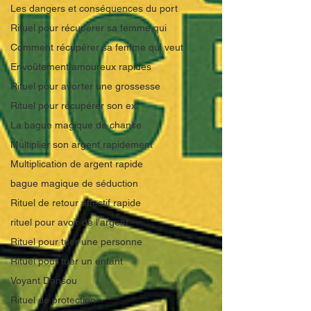
Les dangers et conséquences du port
Rituel pour récupérer sa femme qui
Comment récupérer sa femme qui veut
Envoûtement amoureux rapides
Rituel pour avorter une grossesse
Rituel pour récupérer son ex
La bague magique de chance
Multiplier son argent rapidement
Multiplication de argent rapide
bague magique de séduction
Rituel de retour affectif rapide
rituel pour avoir de l'argent
Rituel pour tuer une personne
Rituel pour tuer un enfant
Voyant Dansou
Rituel de protection