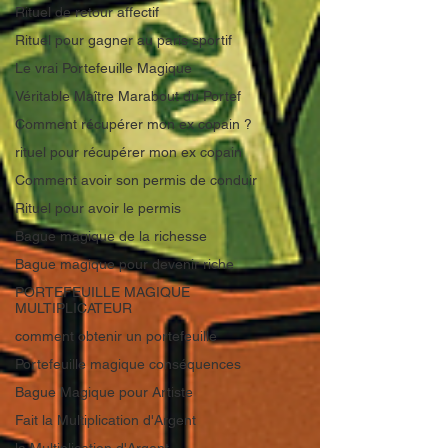
Rituel de retour affectif
Rituel pour gagner au paris sportif
Le vrai Portefeuille Magique
Véritable Maître Marabout du Portef
Comment récupérer mon ex copain ?
rituel pour récupérer mon ex copain
Comment avoir son permis de conduir
Rituel pour avoir le permis
Bague magique de la richesse
Bague magique pour devenir riche
PORTEFEUILLE MAGIQUE
MULTIPLICATEUR
comment obtenir un portefeuille
Portefeuille magique conséquences
Bague Magique pour Artiste
Fait la Multiplication d'Argent