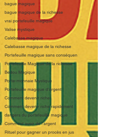
bague magique
bague magique de la richesse
vrai portefeuille magique
Valise mystique
Calebasse magique
Calebasse magique de la richesse
Portefeuille magique sans conséquen
Portefeuille Magique de la richesse
Bedou Magique
Porte-monnaie Mystique
Portefeuille magique d'argent
Comment devenir riche
Comment devenir riche rapidement
dangers du portefeuille magique
Comment avoir de l'argent
Rituel pour gagner un procès en jus