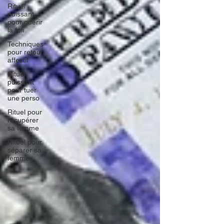
Rituel
puissant
pour guérir
la foli
Techniques
pour retour
affectif
Rituel
puissant
pour tuer
une perso
Rituel pour
récupérer
sa femme
Rituel pour
séparer sa
femme