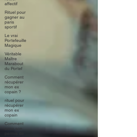
affectif
Rituel pour
gagner au
paris
sportif
Le vrai
Portefeuille
Magique
Véritable
Maître
Marabout
du Portef
Comment
récupérer
mon ex
copain ?
rituel pour
récupérer
mon ex
copain
Comment
avoir son
permis de