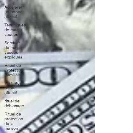
Accélérer
un retour
affectif
Techniques
de magie
vaudou
Services
de magie
vaudou
expliqués
Rituel de
Protection
Familiale
Tarif rituel
retour
affectif
rituel de
déblocage
Rituel de
protection
de la
maison