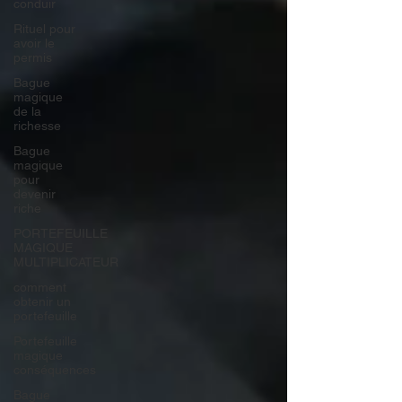
conduir
Rituel pour
avoir le
permis
Bague
magique
de la
richesse
Bague
magique
pour
devenir
riche
PORTEFEUILLE
MAGIQUE
MULTIPLICATEUR
comment
obtenir un
portefeuille
Portefeuille
magique
conséquences
Bague