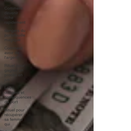
riche
Comment
devenir
riche
rapidement
dangers du
portefeuille
magique
Comment
avoir de
l'argent
Rituel pour
gagner un
procès en
jus
Les
dangers et
conséquences
du port
Rituel pour
récupérer
sa femme
qui