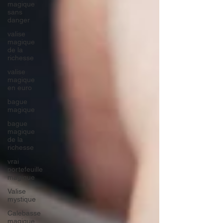
magique
sans
danger
valise
magique
de la
richesse
valise
magique
en euro
bague
magique
bague
magique
de la
richesse
vrai
portefeuille
magique
Valise
mystique
Calebasse
magique