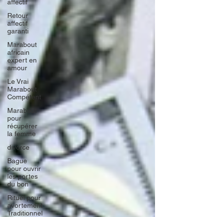
affectif
Retour
affectif
garanti
Marabout
africain
expert en
amour
Le Vrai
Marabout
Compétent
Marabout
pour
récupérer
la femme
divorce
Bague
pour ouvrir
les portes
du bon
Rituel pour
avortement
Traditionnel