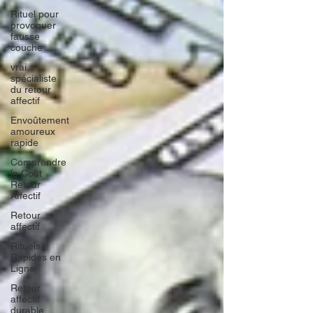
Rituel pour
provoquer
fausse
couche
vrai
spécialiste
du retour
affectif
Envoûtement
amoureux
rapide
Comprendre
le Coût
Retour
Affectif
Retour
affectif
Rituels
Rapides en
Ligne
Retour
affectif
durable