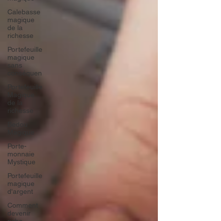
Calebasse
magique
de la
richesse
Portefeuille
magique
sans
conséquen
Portefeuille
Magique
de la
richesse
Bedou
Magique
Porte-
monnaie
Mystique
Portefeuille
magique
d'argent
Comment
devenir