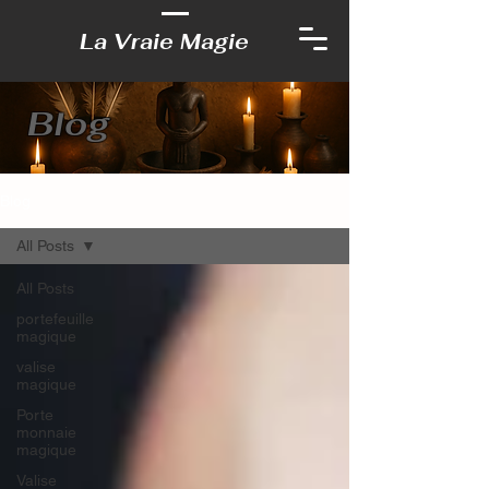
La Vraie Magie
Blog
Blog
All Posts
All Posts
portefeuille
magique
valise
magique
Porte
monnaie
magique
Valise