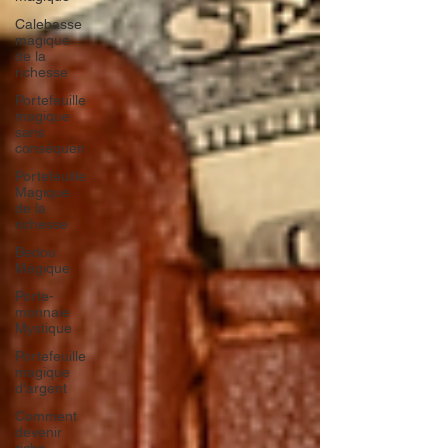
Calebasse
magique
de la
richesse
Portefeuille
magique
sans
conséquen
Portefeuille
Magique
de la
richesse
Bedou
Magique
Porte-
monnaie
Mystique
Portefeuille
magique
d'argent
Comment
devenir