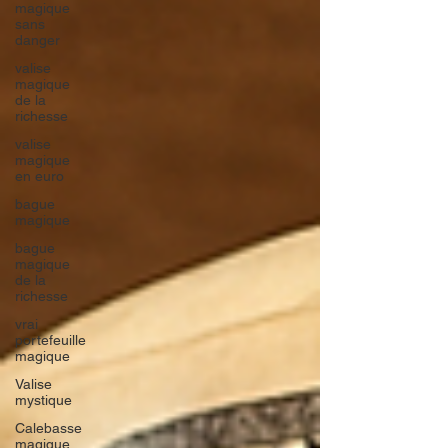
magique
sans
danger
valise
magique
de la
richesse
valise
magique
en euro
bague
magique
bague
magique
de la
richesse
vrai
portefeuille
magique
Valise
mystique
Calebasse
magique