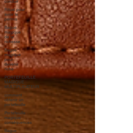
conduir
Rituel pour
avoir le
permis
Bague
magique
de la
richesse
Bague
magique
pour
devenir
riche
PORTEFEUILLE
MAGIQUE
MULTIPLICATEUR
comment
obtenir un
portefeuille
Portefeuille
magique
conséquences
Bague