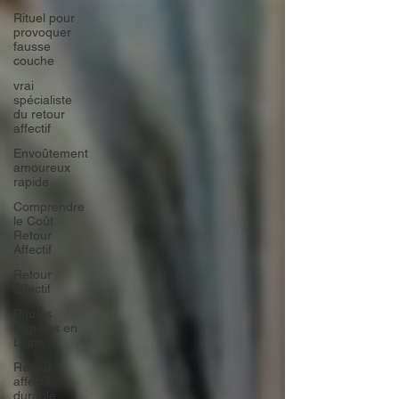
Rituel pour
provoquer
fausse
couche
vrai
spécialiste
du retour
affectif
Envoûtement
amoureux
rapide
Comprendre
le Coût
Retour
Affectif
Retour
affectif
Rituels
Rapides en
Ligne
Retour
affectif
durable