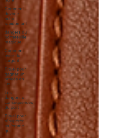
riche
Comment
devenir
riche
rapidement
dangers du
portefeuille
magique
Comment
avoir de
l'argent
Rituel pour
gagner un
procès en
jus
Les
dangers et
conséquences
du port
Rituel pour
récupérer
sa femme
qui