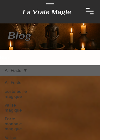
La Vraie Magie
Blog
Blog
All Posts
All Posts
portefeuille
magique
valise
magique
Porte
monnaie
magique
Valise