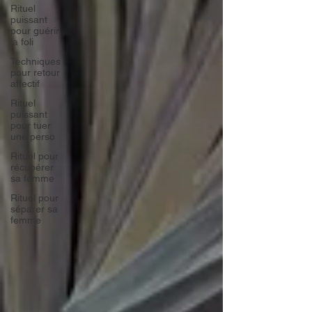
Rituel
puissant
pour guérir
la foli
Techniques
pour retour
affectif
Rituel
puissant
pour tuer
une perso
Rituel pour
récupérer
sa femme
Rituel pour
séparer sa
femme