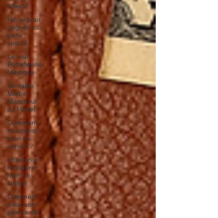
affectif
Rituel pour
gagner au
paris
sportif
Le vrai
Portefeuille
Magique
Véritable
Maître
Marabout
du Portef
Comment
récupérer
mon ex
copain ?
rituel pour
récupérer
mon ex
copain
Comment
avoir son
permis de