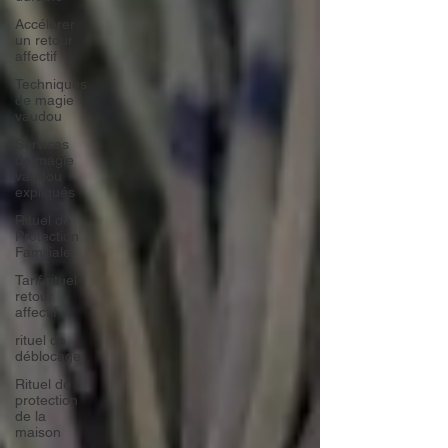
Accélérer
un retour
affectif
Techniques
de magie
vaudou
Services
de magie
vaudou
expliqués
Rituel de
Protection
Familiale
Tarif rituel
retour
affectif
rituel de
déblocage
Rituel de
protection
de la
maison