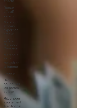
affectif
Retour
affectif
garanti
Marabout
africain
expert en
amour
Le Vrai
Marabout
Compétent
Marabout
pour
récupérer
la femme
divorce
Bague
pour ouvrir
les portes
du bon
Rituel pour
avortement
Traditionnel