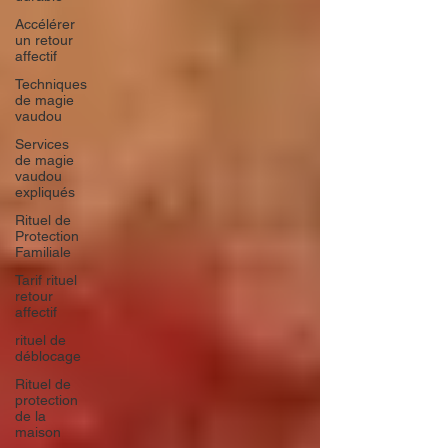
Accélérer
un retour
affectif
Techniques
de magie
vaudou
Services
de magie
vaudou
expliqués
Rituel de
Protection
Familiale
Tarif rituel
retour
affectif
rituel de
déblocage
Rituel de
protection
de la
maison