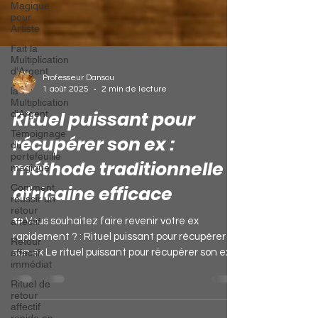
Magique
pour
Artiste
Fait la
Multiplication
d'Argent
la
Multiplication
Professeur Dansou
d'Argent
1 août 2025
2 min de lecture
Témoignage
Rituel puissant pour
du
portefeuille
récupérer son ex :
magique
Comment
méthode traditionnelle
réussir un
retour
africaine efficace
affectif
Retour
❤️ Vous souhaitez faire revenir votre ex
affectif
rapidement ? : Rituel puissant pour récupérer
immédiat
son ex Le rituel puissant pour récupérer son ex...
Rituel de
retour
affectif