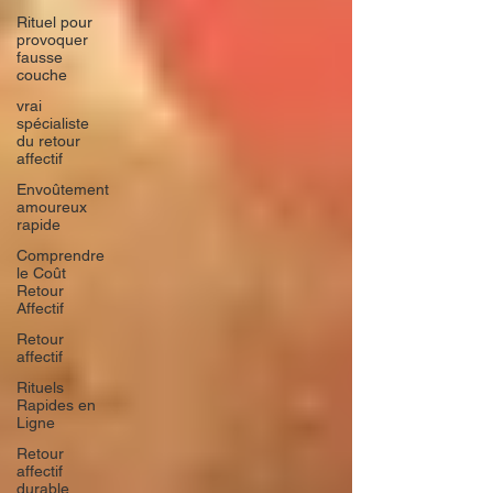
Rituel pour
provoquer
fausse
couche
vrai
spécialiste
du retour
affectif
Envoûtement
amoureux
rapide
Comprendre
le Coût
Retour
Affectif
Retour
affectif
Rituels
Rapides en
Ligne
Retour
affectif
durable