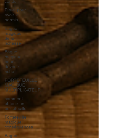
conduir
Rituel pour
avoir le
permis
Bague
magique
de la
richesse
Bague
magique
pour
devenir
riche
PORTEFEUILLE
MAGIQUE
MULTIPLICATEUR
comment
obtenir un
portefeuille
Portefeuille
magique
conséquences
Bague