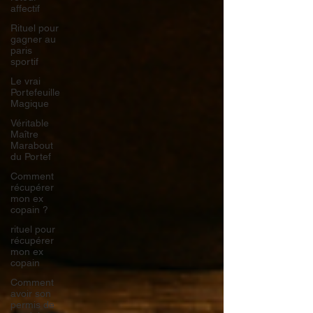
affectif
Rituel pour
gagner au
paris
sportif
Le vrai
Portefeuille
Magique
Véritable
Maître
Marabout
du Portef
Comment
récupérer
mon ex
copain ?
rituel pour
récupérer
mon ex
copain
Comment
avoir son
permis de