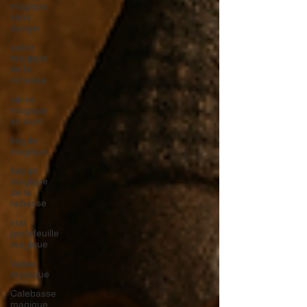
magique
sans
danger
valise
magique
de la
richesse
valise
magique
en euro
bague
magique
bague
magique
de la
richesse
vrai
portefeuille
magique
Valise
mystique
Calebasse
magique