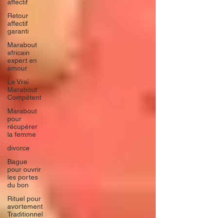
affectif
Retour
affectif
garanti
Marabout
africain
expert en
amour
Le Vrai
Marabout
Compétent
Marabout
pour
récupérer
la femme
divorce
Bague
pour ouvrir
les portes
du bon
Rituel pour
avortement
Traditionnel