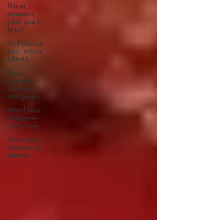
Rituel
puissant
pour guérir
la foli
Techniques
pour retour
affectif
Rituel
puissant
pour tuer
une perso
Rituel pour
récupérer
sa femme
Rituel pour
séparer sa
femme