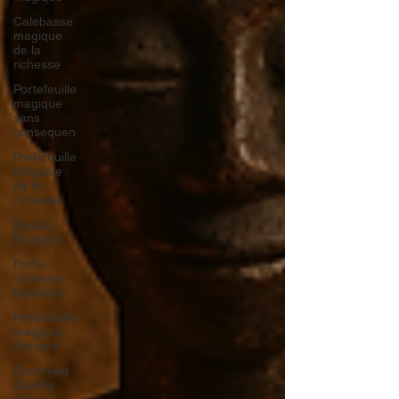
Calebasse
magique
de la
richesse
Portefeuille
magique
sans
conséquen
Portefeuille
Magique
de la
richesse
Bedou
Magique
Porte-
monnaie
Mystique
Portefeuille
magique
d'argent
Comment
devenir