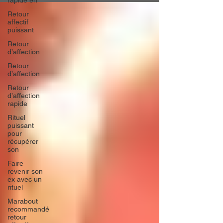
rapide en
Retour
affectif
puissant
Retour
d’affection
Retour
d’affection
Retour
d’affection
rapide
Rituel
puissant
pour
récupérer
son
Faire
revenir son
ex avec un
rituel
Marabout
recommandé
retour