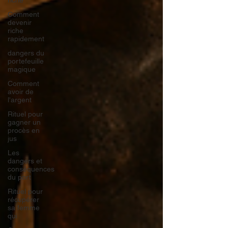
riche
Comment
devenir
riche
rapidement
dangers du
portefeuille
magique
Comment
avoir de
l'argent
Rituel pour
gagner un
procès en
jus
Les
dangers et
conséquences
du port
Rituel pour
récupérer
sa femme
qui