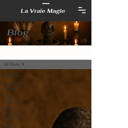
La Vraie Magie
Blog
Blog
All Posts
All Posts
portefeuille
magique
valise
magique
Porte
monnaie
magique
Valise