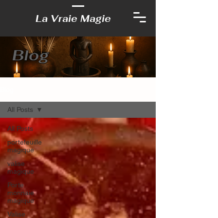
La Vraie Magie
Blog
Blog
All Posts
All Posts
portefeuille
magique
valise
magique
Porte
monnaie
magique
Valise