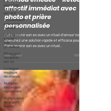
Comment
un rituel d’amour
récupérer
sa femme
vaudou efficace – Retour
qui veut
affectif immédiat avec
Envoûtement
amoureux
photo et prière
rapides
Rituel pour
personnalisée
avorter
une
grossesse
Faire revenir son ex avec un rituel d’amour Vous
Rituel pour
cherchez une solution rapide et efficace pour
récupérer
Faire revenir son ex avec un rituel...
son ex
La bague
magique
de chance
Multiplier
son argent
rapidement
Multiplication
de argent
rapide