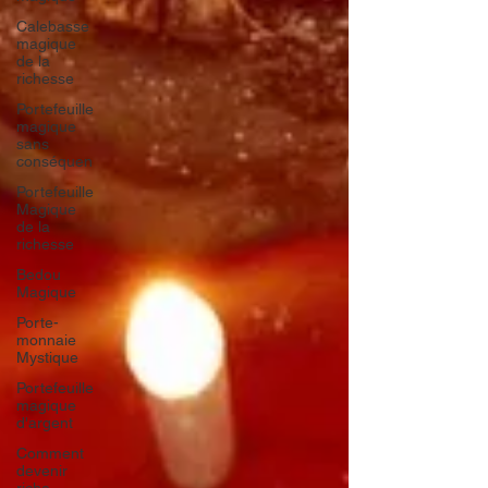
Calebasse
magique
de la
richesse
Portefeuille
magique
sans
conséquen
Portefeuille
Magique
de la
richesse
Bedou
Magique
Porte-
monnaie
Mystique
Portefeuille
magique
d'argent
Comment
devenir