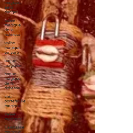
magique
sans
danger
valise
magique
de la
richesse
valise
magique
en euro
bague
magique
bague
magique
de la
richesse
vrai
portefeuille
magique
Valise
mystique
Calebasse
magique