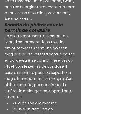
Je te remercie de ta présence, Caliel, 
que tes énergies retournent à la terre 
et aux cieux d’où elles proviennent, 
Ainsi soit fait. »
Recette du philtre pour le 
permis de conduire
Le philtre représente l’élément de 
l’eau, il est présent dans tous les 
envoûtements. C’est une boisson 
magique qui se versera dans la coupe 
et qui devra être consommée lors du 
rituel pour le permis de conduire. Il 
existe un philtre pour les experts en 
magie blanche, mais ici, il s’agira d’un 
philtre simplifié, par conséquent il 
suffira de mélanger les 3 ingrédients 
suivants :
20 cl de thé à la menthe
le jus d’un demi-citron