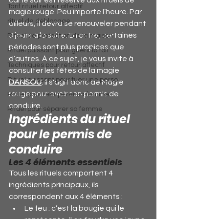
car le soir est réservé aux rituels de 
Tarif rituel retour affectif
magie rouge. Peu importe l’heure. Par 
rituel de déblocage
ailleurs, il devra se renouveler pendant 
3 jours à la suite. En outre, certaines 
Rituel de protection de la maison
périodes sont plus propices que 
Rituel puissant pour guérir la foli
d’autres. À ce sujet, je vous invite à 
Techniques pour retour affectif
consulter les fêtes de la magie 
Rituel puissant pour tuer une perso
DANSOU
. Il s'agit donc de Magie 
rouge pour avoir son permis de 
Rituel pour récupérer sa femme
conduire.
Rituel pour séparer sa femme
Ingrédients du rituel 
pour le permis de 
conduire
Les 4 éléments essentiels
Tous les rituels comportent 4 
ingrédients principaux, ils 
correspondent aux 4 éléments :
Le feu : c’est la bougie qui le 