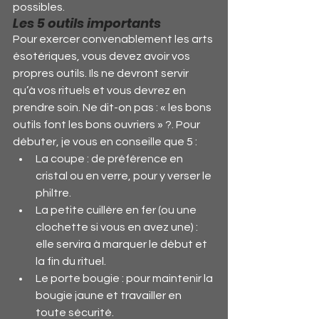
possibles.
Les 5 outils importants
Pour exercer convenablement les arts 
ésotériques, vous devez avoir vos 
propres outils. Ils ne devront servir 
qu’à vos rituels et vous devrez en 
prendre soin. Ne dit-on pas : « les bons 
outils font les bons ouvriers » ?. Pour 
débuter, je vous en conseille que 5 :
La coupe : de préférence en 
cristal ou en verre, pour y verser le 
philtre.
La petite cuillère en fer (ou une 
clochette si vous en avez une) : 
elle servira à marquer le début et 
la fin du rituel.
Le porte bougie : pour maintenir la 
bougie jaune et travailler en 
toute sécurité.