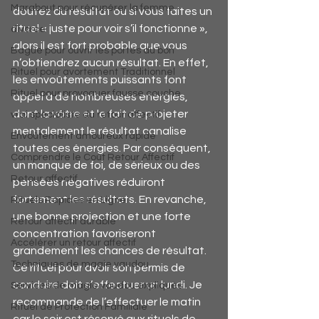
Marabout pour récupérer la femme
doutez du résultat ou si vous faites un 
rituel « juste pour voir s’il fonctionne », 
divorce
alors il est fort probable que vous 
Bague pour ouvrir les portes du bon
n’obtiendrez aucun résultat. En effet, 
Rituel pour avortement Traditionnel
les envoûtements puissants font 
Rituel pour provoquer fausse couche
appel à de nombreuses énergies, 
dont la vôtre et le fait de projeter 
vrai spécialiste du retour affectif
mentalement le résultat canalise 
Envoûtement amoureux rapide
toutes ces énergies. Par conséquent, 
Comprendre le Coût Retour Affectif
un manque de foi, de sérieux ou des 
Retour affectif
pensées négatives réduiront 
fortement les résultats. En revanche, 
Rituels Rapides en Ligne
une bonne projection et une forte 
Retour affectif durable
concentration favoriseront 
Accélérer un retour affectif
grandement les chances de résultat.
Techniques de magie vaudou
Ce rituel pour avoir son permis de 
conduire doit s’effectuer un lundi. Je 
Services de magie vaudou expliqués
recommande de l’effectuer le matin 
Rituel de Protection Familiale