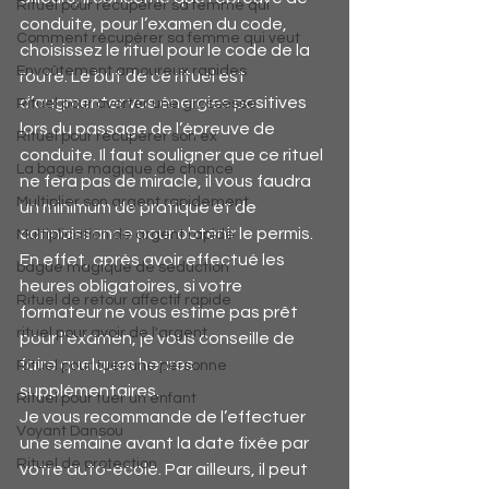
Rituel pour récupérer sa femme qui
conduite, pour l’examen du code, 
Comment récupérer sa femme qui veut
choisissez le rituel pour le code de la 
Envoûtement amoureux rapides
route. Le but de ce rituel est 
d’augmenter vos énergies positives 
Rituel pour avorter une grossesse
lors du passage de l’épreuve de 
Rituel pour récupérer son ex
conduite. Il faut souligner que ce rituel 
La bague magique de chance
ne fera pas de miracle, il vous faudra 
Multiplier son argent rapidement
un minimum de pratique et de 
connaissance pour obtenir le permis. 
Multiplication de argent rapide
En effet, après avoir effectué les 
bague magique de séduction
heures obligatoires, si votre 
Rituel de retour affectif rapide
formateur ne vous estime pas prêt 
rituel pour avoir de l'argent
pour l’examen, je vous conseille de 
faire quelques heures 
Rituel pour tuer une personne
supplémentaires.
Rituel pour tuer un enfant
Je vous recommande de l’effectuer 
Voyant Dansou
une semaine avant la date fixée par 
Rituel de protection
votre auto-école. Par ailleurs, il peut 