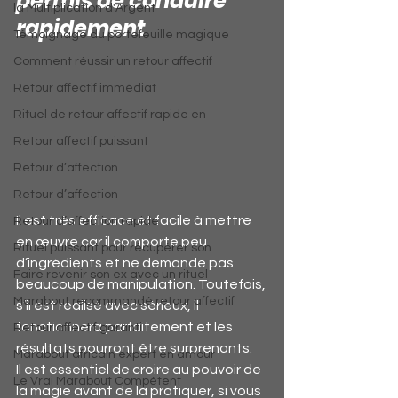
permis de conduire 
la Multiplication d'Argent
rapidement
Témoignage du portefeuille magique
Comment réussir un retour affectif
Retour affectif immédiat
Rituel de retour affectif rapide en
Retour affectif puissant
Retour d’affection
Retour d’affection
Il est très efficace et facile à mettre 
Retour d’affection rapide
en œuvre car il comporte peu 
Rituel puissant pour récupérer son
d’ingrédients et ne demande pas 
Faire revenir son ex avec un rituel
beaucoup de manipulation. Toutefois, 
Marabout recommandé retour affectif
s’il est réalisé avec sérieux, il 
fonctionnera parfaitement et les 
Retour affectif garanti
résultats pourront être surprenants.
Marabout africain expert en amour
Il est essentiel de croire au pouvoir de 
Le Vrai Marabout Compétent
la magie avant de la pratiquer, si vous 