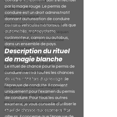
conduire
 rapidement
doit s'effectuer 
vrai portefeuille magique
par la magie rouge. Le permis de 
Valise mystique
conduire est un droit administratif 
Calebasse magique
donnant autorisation de conduire 
Calebasse magique de la richesse
certains véhicules motorisés tels que 
automobile, motocyclette, 
Portefeuille magique sans conséquen
cyclomoteur, camion ou autobus, 
Portefeuille Magique de la richesse
dans un ensemble de pays.
Bedou Magique
Description du rituel 
Porte-monnaie Mystique
de magie blanche
Portefeuille magique d'argent
Le rituel de chance pour le permis de 
Comment devenir riche
conduire mettra toutes les chances 
de votre côté lors du passage de 
Comment devenir riche rapidement
l’épreuve de conduite. Il convient 
dangers du portefeuille magique
uniquement pour l’examen du permis 
Comment avoir de l'argent
de conduire. Pour tous les autres 
Rituel pour gagner un procès en jus
examens, je vous conseille d’utiliser le 
rituel de chance aux examens. Par 
Les dangers et conséquences du port
ailleurs, il concerne que l’épreuve de 