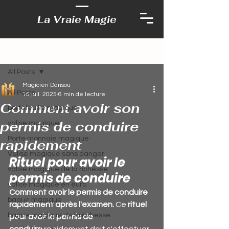
La Vraie Magie
Post
All Posts
Magicien Dansou
All Posts
16 juil. 2025
6 min de lecture
Comment avoir son
portefeuille magique
permis de conduire
valise magique
Porte monnaie magique
rapidement
Valise magique sans danger
Rituel pour avoir le 
valise magique de la richesse
permis de conduire
valise magique en euro
Comment avoir le permis de conduire 
bague magique
rapidement après l'examen. 
Ce 
rituel 
bague magique de la richesse
pour avoir le permis de 