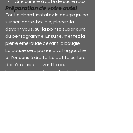
Une cuillère à café de sucre roux.
Préparation de votre autel
Tout d’abord, installez la bougie jaune 
sur son porte-bougie, placez-la 
devant vous, sur la pointe supérieure 
du pentagramme. Ensuite, mettez la 
pierre émeraude devant la bougie.
La coupe sera posée à votre gauche 
et l’encens à droite. La petite cuillère 
doit être mise devant la coupe. 
Inscrivez votre prénom et votre date 
de naissance au bas de votre photo.
Ensuite, posez votre photo au centre 
du pentagramme et mettez la feuille 
rouge dessus. Si vous ne l’avez pas 
apprise par cœur, disposez 
l’incantation à droite.
Il s'agit donc de Magie rouge pour 
avoir son permis de conduire.