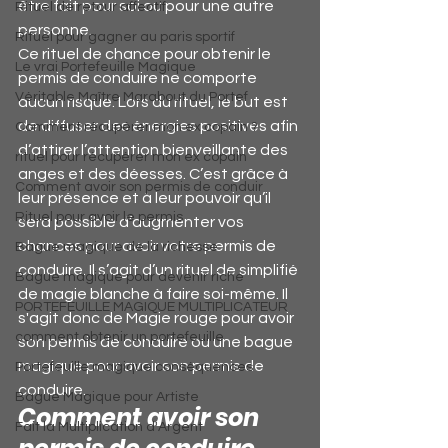
être fait pour soi ou pour une autre 
Rituel de retour affectif
personne.
Rituel pour gagner au paris sportif
Ce rituel de chance pour obtenir le 
Le vrai Portefeuille Magique
permis de conduire ne comporte 
Véritable Maître Marabout du Portef
aucun risque. Lors du rituel, le but est 
de diffuser des énergies positives afin 
Comment récupérer mon ex copain ?
d’attirer l’attention bienveillante des 
rituel pour récupérer mon ex copain
anges et des déesses. C’est grâce à 
Comment avoir son permis de conduir
leur présence et à leur pouvoir qu’il 
Rituel pour avoir le permis
sera possible d’augmenter vos 
chances pour avoir votre permis de 
Bague magique de la richesse
conduire. Il s’agit d’un rituel de simplifié 
Bague magique pour devenir riche
de magie blanche à faire soi-même. Il 
PORTEFEUILLE MAGIQUE MULTIPLICATEUR
s'agit donc de Magie rouge pour avoir 
comment obtenir un portefeuille
son permis de conduire ou une bague 
magique pour avoir son permis de 
Portefeuille magique conséquences
conduire.
Bague Magique pour Artiste
Comment avoir son 
Fait la Multiplication d'Argent