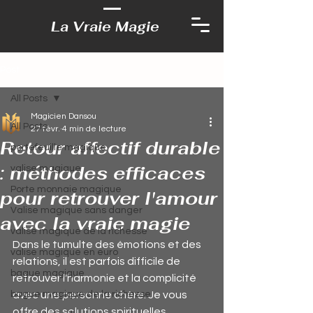
La Vraie Magie
Post
All Posts
Magicien Dansou
All Posts
27 févr.
4 min de lecture
Retour affectif durable
portefeuille magique
: méthodes efficaces
valise magique
Porte monnaie magique
pour retrouver l'amour
Valise magique sans danger
avec la vraie magie
valise magique de la richesse
Dans le tumulte des émotions et des 
valise magique en euro
relations, il est parfois difficile de 
bague magique
retrouver l'harmonie et la complicité 
bague magique de la richesse
avec une personne chère. Je vous 
offre des solutions spirituelles 