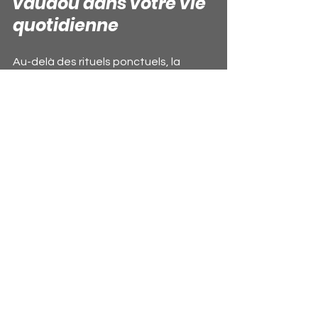
vaudou dans votre vie 
quotidienne
Au-delà des rituels ponctuels, la 
magie vaudou peut s’intégrer dans 
votre quotidien pour attirer l’amour, la 
prospérité et le bonheur. Voici 
quelques pratiques simples à adopter 
:
Allumer une bougie rouge chaque 
soir
 en pensant à votre amour.
Porter un talisman protecteur
pour renforcer votre aura.
Pratiquer la méditation vaudou
pour harmoniser vos énergies.
Utiliser des huiles essentielles
spécifiques pour attirer les 
bonnes vibrations.