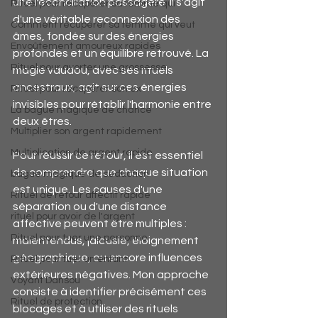
une réconciliation passagère. Il s'agit 
Rituel pour récupérer sa femme qui
d'une véritable reconnexion des 
Comment récupérer sa femme qui veut
âmes, fondée sur des énergies 
Envoûtement amoureux rapides
profondes et un équilibre retrouvé. La 
Rituel pour avorter une grossesse
magie vaudou, avec ses rituels 
ancestraux, agit sur ces énergies 
Rituel pour récupérer son ex
invisibles pour rétablir l'harmonie entre 
La bague magique de chance
deux êtres.
Multiplier son argent rapidement
Multiplication de argent rapide
Pour réussir ce retour, il est essentiel 
de comprendre que chaque situation 
bague magique de séduction
est unique. Les causes d'une 
Rituel de retour affectif rapide
séparation ou d'une distance 
rituel pour avoir de l'argent
affective peuvent être multiples : 
Rituel pour tuer une personne
malentendus, jalousie, éloignement 
géographique, ou encore influences 
Rituel pour tuer un enfant
extérieures négatives. Mon approche 
Voyant Dansou
consiste à identifier précisément ces 
Rituel de protection
blocages et à utiliser des rituels 