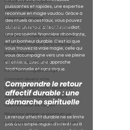
vrai portefeuille magique
puissantes et rapides, une expertise 
Valise mystique
reconnue en magie vaudou. Grâce à 
Calebasse magique
des rituels ancestraux, vous pouvez 
Calebasse magique de la richesse
obtenir un retour affectif immédiat, 
une prospérité financière abondante, 
Portefeuille magique sans conséquen
et un bonheur durable. C'est ici que 
Portefeuille Magique de la richesse
vous trouvez la vraie magie, celle qui 
Bedou Magique
vous accompagne vers une vie pleine 
Porte-monnaie Mystique
et entière, avec une approche 
traditionnelle et sans risque.
Portefeuille magique d'argent
Comment devenir riche
Comprendre le retour 
Comment devenir riche rapidement
affectif durable : une 
dangers du portefeuille magique
démarche spirituelle
Comment avoir de l'argent
Rituel pour gagner un procès en jus
Le retour affectif durable ne se limite 
Les dangers et conséquences du port
pas à un simple regain d'intérêt ou à 