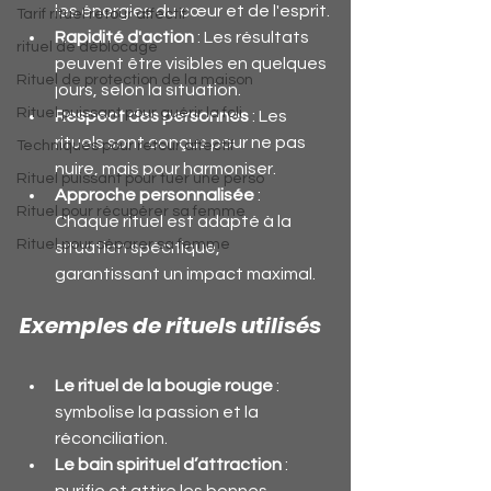
les énergies du cœur et de l'esprit.
Tarif rituel retour affectif
Rapidité d'action
 : Les résultats 
rituel de déblocage
peuvent être visibles en quelques 
Rituel de protection de la maison
jours, selon la situation.
Rituel puissant pour guérir la foli
Respect des personnes
 : Les 
rituels sont conçus pour ne pas 
Techniques pour retour affectif
nuire, mais pour harmoniser.
Rituel puissant pour tuer une perso
Approche personnalisée
 : 
Rituel pour récupérer sa femme
Chaque rituel est adapté à la 
Rituel pour séparer sa femme
situation spécifique, 
garantissant un impact maximal.
Exemples de rituels utilisés
Le rituel de la bougie rouge
 : 
symbolise la passion et la 
réconciliation.
Le bain spirituel d’attraction
 : 
purifie et attire les bonnes 