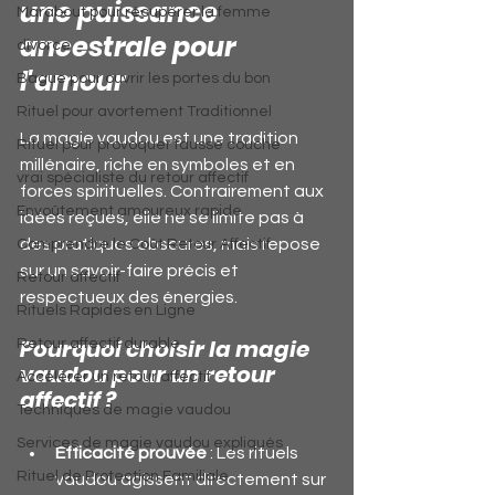
une puissance 
Marabout pour récupérer la femme
ancestrale pour 
divorce
l'amour
Bague pour ouvrir les portes du bon
Rituel pour avortement Traditionnel
La magie vaudou est une tradition 
Rituel pour provoquer fausse couche
millénaire, riche en symboles et en 
vrai spécialiste du retour affectif
forces spirituelles. Contrairement aux 
Envoûtement amoureux rapide
idées reçues, elle ne se limite pas à 
des pratiques obscures, mais repose 
Comprendre le Coût Retour Affectif
sur un savoir-faire précis et 
Retour affectif
respectueux des énergies.
Rituels Rapides en Ligne
Pourquoi choisir la magie 
Retour affectif durable
vaudou pour un retour 
Accélérer un retour affectif
affectif ?
Techniques de magie vaudou
Services de magie vaudou expliqués
Efficacité prouvée
 : Les rituels 
Rituel de Protection Familiale
vaudou agissent directement sur 