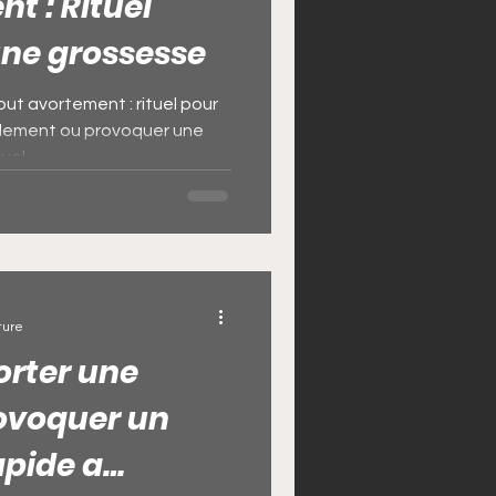
t : Rituel
une grossesse
i
ut avortement : rituel pour
idement ou provoquer une
el...
gue magique de chance
ture
orter une
rovoquer un
pide a