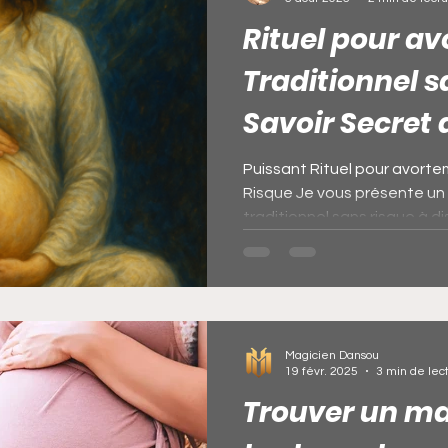
Rituel pour a
e magique de la richesse
vrai portefeuille mag
Traditionnel s
Savoir Secret
basse magique
Calebasse magique de la riche
Dansou
Puissant Rituel pour avorte
Risque Je vous présente un 
s conséquen
Portefeuille Magique de la richesse
traditionnel sans risque à dis
Portefeuille magique d'argent
Comment dev
Magicien Dansou
rapidement
dangers du portefeuille magique
19 févr. 2025
3 min de lec
Trouver un m
nt
Rituel pour gagner un procès en jus