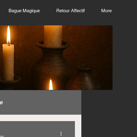
Bague Magique
Retour Affectif
More
e
gique en euro
ure