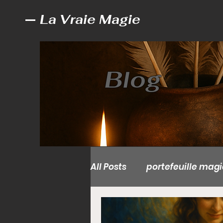
La Vraie Magie
Blog
All Posts
portefeuille mag
Valise magique sans dan