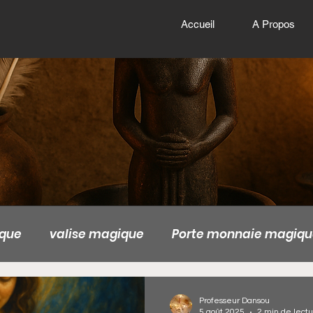
Accueil
A Propos
ique
valise magique
Porte monnaie magiqu
ger
valise magique de la richesse
valise ma
Professeur Dansou
5 août 2025
2 min de lect