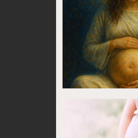
bague magique
bagu
Valise mystique
Cale
Portefeuille magique san
Porte-monnaie Mystique
Comment devenir riche 
Comment avoir de l'arge