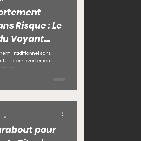
vortement
ique
ans Risque : Le
 du Voyant
sse
ment Traditionnel sans
rituel pour avortement
Bedou Magique
tance....
enir riche
ture
arabout pour