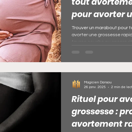
tout avortemen
pour avorter 
ces du port
Rituel pour récupérer sa femme qu
Trouver un marabout pour to
avorter une grossesse rap
fausse couche ou encore ritu
emme qui veut
Envoûtement amoureux rapides
rossesse
Rituel pour récupérer son ex
La ba
Magicien Dansou
26 janv. 2025
2 min de lec
pidement
Rituel pour av
grossesse : p
avortement ra