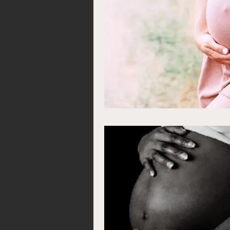
Les dangers et conséquen
Comment récupérer sa f
Rituel pour avorter une g
Multiplier son argent ra