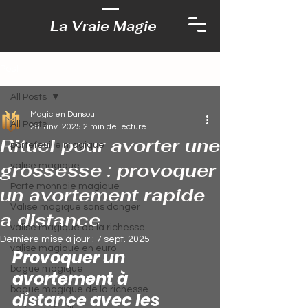
La Vraie Magie
Post
All Posts
Magicien Dansou
All Posts
26 janv. 2025
2 min de lecture
Rituel pour avorter une
portefeuille magique
grossesse : provoquer
valise magique
Porte monnaie magique
un avortement rapide
Valise magique sans danger
a distance
valise magique de la richesse
Dernière mise à jour :
7 sept. 2025
valise magique en euro
Provoquer un 
bague magique
avortement à 
bague magique de la richesse
distance avec les 