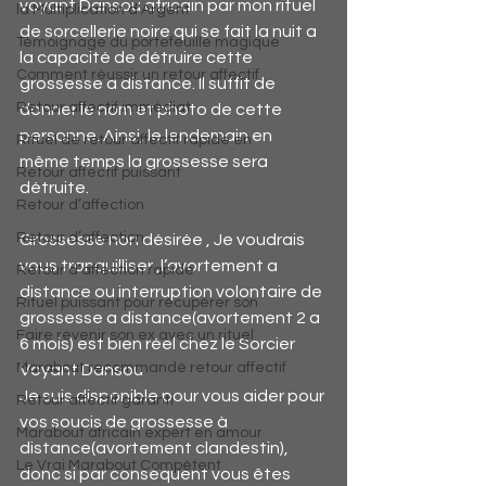
voyant Dansou africain par mon rituel 
la Multiplication d'Argent
de sorcellerie noire qui se fait la nuit a 
Témoignage du portefeuille magique
la capacité de détruire cette 
Comment réussir un retour affectif
grossesse a distance. Il suffit de 
Retour affectif immédiat
donner le nom et photo de cette 
personne. Ainsi, le lendemain en 
Rituel de retour affectif rapide en
même temps la grossesse sera 
Retour affectif puissant
détruite.
Retour d’affection
Retour d’affection
Grossesse non désirée , Je voudrais 
vous tranquilliser ,l’avortement a 
Retour d’affection rapide
distance ou interruption volontaire de 
Rituel puissant pour récupérer son
grossesse a distance(avortement 2 a 
Faire revenir son ex avec un rituel
6 mois) est bien réel chez le Sorcier 
Marabout recommandé retour affectif
Voyant Dansou
Je suis disponible pour vous aider pour 
Retour affectif garanti
vos soucis de grossesse à 
Marabout africain expert en amour
distance(avortement clandestin), 
Le Vrai Marabout Compétent
donc si par conséquent vous êtes 