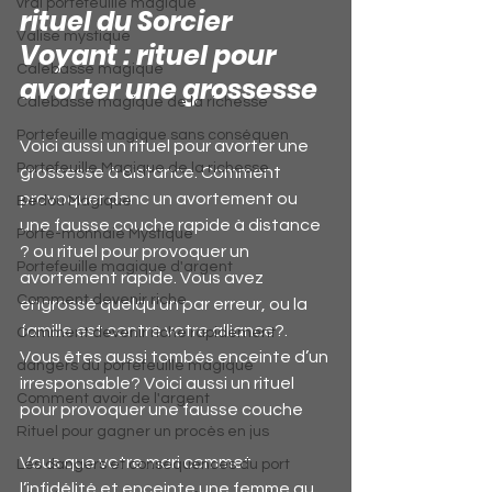
vrai portefeuille magique
rituel du Sorcier 
Valise mystique
Voyant : rituel pour 
Calebasse magique
avorter une grossesse
Calebasse magique de la richesse
Portefeuille magique sans conséquen
Voici aussi un rituel pour avorter une 
Portefeuille Magique de la richesse
grossesse à distance. Comment 
provoquer donc un avortement ou 
Bedou Magique
une fausse couche rapide à distance 
Porte-monnaie Mystique
? ou rituel pour provoquer un 
Portefeuille magique d'argent
avortement rapide. Vous avez 
Comment devenir riche
engrossé quelqu’un par erreur, ou la 
famille est contre votre alliance?. 
Comment devenir riche rapidement
Vous êtes aussi tombés enceinte d’un 
dangers du portefeuille magique
irresponsable? Voici aussi un rituel 
Comment avoir de l'argent
pour provoquer une fausse couche
Rituel pour gagner un procès en jus
Vous que votre mari commet 
Les dangers et conséquences du port
l’infidélité et enceinte une femme au 