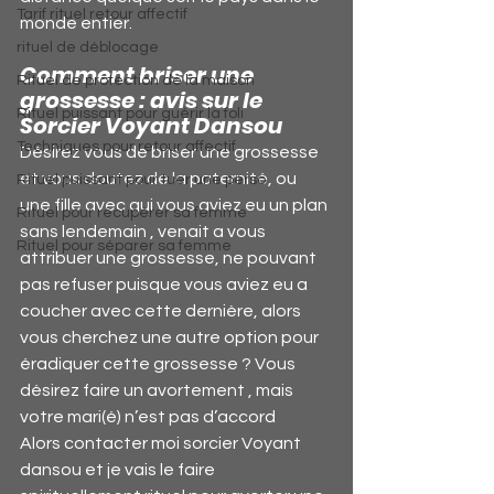
Tarif rituel retour affectif
monde entier.
rituel de déblocage
Comment briser une 
Rituel de protection de la maison
grossesse : avis sur le 
Rituel puissant pour guérir la foli
Sorcier Voyant Dansou
Techniques pour retour affectif
Désirez vous de briser une grossesse 
et vous doutez de la paternité, ou 
Rituel puissant pour tuer une perso
une fille avec qui vous aviez eu un plan 
Rituel pour récupérer sa femme
sans lendemain , venait a vous 
Rituel pour séparer sa femme
attribuer une grossesse, ne pouvant 
pas refuser puisque vous aviez eu a 
coucher avec cette dernière, alors 
vous cherchez une autre option pour 
éradiquer cette grossesse ? Vous 
désirez faire un avortement , mais 
votre mari(é) n’est pas d’accord
Alors contacter moi sorcier Voyant 
dansou et je vais le faire 