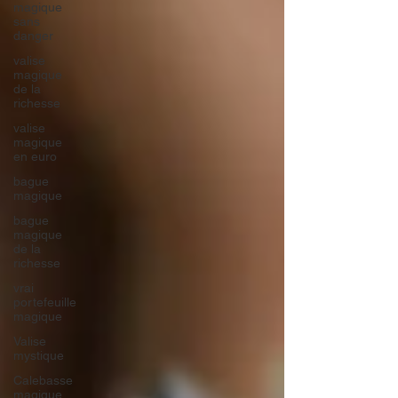
magique
sans
danger
valise
magique
de la
richesse
valise
magique
en euro
bague
magique
bague
magique
de la
richesse
vrai
portefeuille
magique
Valise
mystique
Calebasse
magique