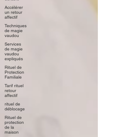
Accélérer
un retour
affectif
Techniques
de magie
vaudou
Services
de magie
vaudou
expliqués
Rituel de
Protection
Familiale
Tarif rituel
retour
affectif
rituel de
déblocage
Rituel de
protection
de la
maison