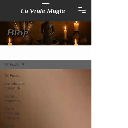
La Vraie Magie
Blog
Blog
All Posts
All Posts
portefeuille
magique
valise
magique
Porte
monnaie
magique
Valise