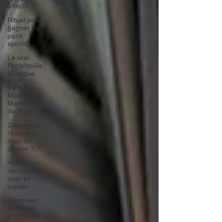
affectif
Rituel pour
gagner au
paris
sportif
Le vrai
Portefeuille
Magique
Véritable
Maître
Marabout
du Portef
Comment
récupérer
mon ex
copain ?
rituel pour
récupérer
mon ex
copain
Comment
avoir son
permis de