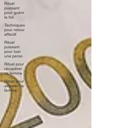
Rituel
puissant
pour guérir
la foli
Techniques
pour retour
affectif
Rituel
puissant
pour tuer
une perso
Rituel pour
récupérer
sa femme
Rituel pour
séparer sa
femme