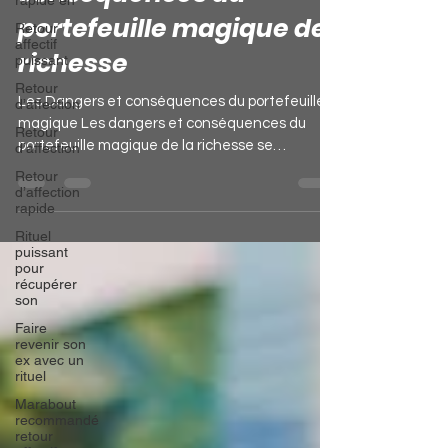
Les dangers et
rapide en
Retour
conséquences du
affectif
puissant
portefeuille magique de
Retour
richesse
d’affection
Retour
Les Dangers et conséquences du portefeuille
d’affection
magique Les dangers et conséquences du
Retour
portefeuille magique de la richesse se
d’affection
rapide
révèlent...
Rituel
puissant
pour
récupérer
son
Faire
revenir son
ex avec un
rituel
Marabout
recommandé
retour