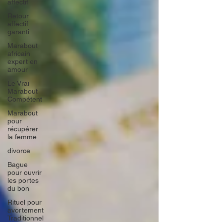
affectif
Retour
affectif
garanti
Marabout
africain
expert en
amour
Le Vrai
Marabout
Compétent
Marabout
pour
récupérer
la femme
divorce
Bague
pour ouvrir
les portes
du bon
Rituel pour
avortement
Traditionnel