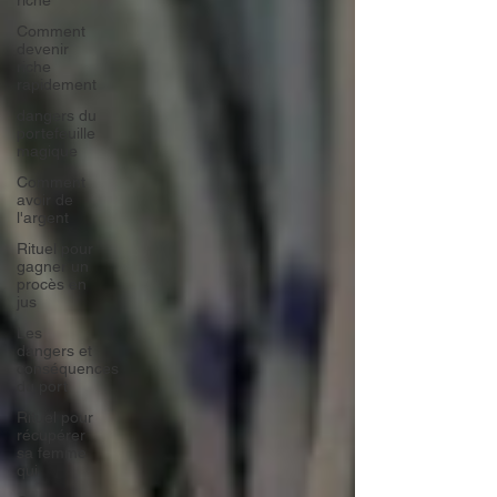
riche
Comment
devenir
riche
rapidement
dangers du
portefeuille
magique
Comment
avoir de
l'argent
Rituel pour
gagner un
procès en
jus
Les
dangers et
conséquences
du port
Rituel pour
récupérer
sa femme
qui