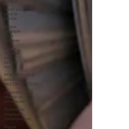
conduir
Rituel pour
avoir le
permis
Bague
magique
de la
richesse
Bague
magique
pour
devenir
riche
PORTEFEUILLE
MAGIQUE
MULTIPLICATEUR
comment
obtenir un
portefeuille
Portefeuille
magique
conséquences
Bague