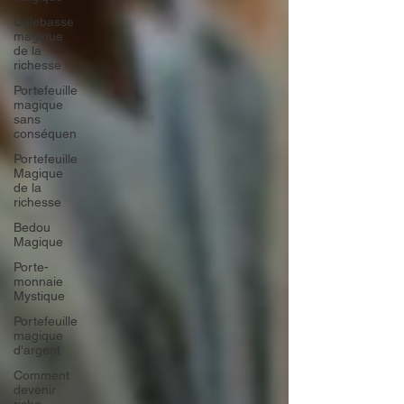
Calebasse
magique
de la
richesse
Portefeuille
magique
sans
conséquen
Portefeuille
Magique
de la
richesse
Bedou
Magique
Porte-
monnaie
Mystique
Portefeuille
magique
d'argent
Comment
devenir