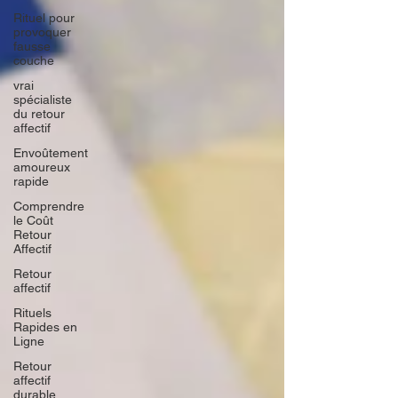
Rituel pour
provoquer
fausse
couche
vrai
spécialiste
du retour
affectif
Envoûtement
amoureux
rapide
Comprendre
le Coût
Retour
Affectif
Retour
affectif
Rituels
Rapides en
Ligne
Retour
affectif
durable