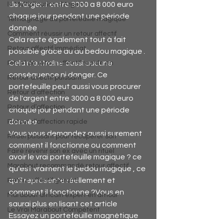
de l'argent entre 3000 a 8 000 euro 
la Multiplication d'Argent
chaque jour pendant une période 
Témoignage du portefeuille magique
donnée
Comment réussir un retour affectif
Cela reste également tout à fait 
Retour affectif immédiat
possible grâce au du bedou magique . 
Cela n'entraîne aussi aucune 
Rituel de retour affectif rapide en
conséquence ni danger. Ce 
Retour affectif puissant
portefeuille peut aussi vous procurer 
Retour d’affection
de l'argent entre 3000 a 8 000 euro 
Retour d’affection
chaque jour pendant une période 
donnée
Retour d’affection rapide
Vous vous demandez aussi surement 
Rituel puissant pour récupérer son
comment il fonctionne ou comment 
Faire revenir son ex avec un rituel
avoir le vrai portefeuille magique ? ce 
Marabout recommandé retour affectif
qu'est vraiment le bedou magique , ce 
qu'il représente réellement et 
Retour affectif garanti
comment il fonctionne ?Vous en 
Marabout africain expert en amour
saurai plus en lisant cet article 
Le Vrai Marabout Compétent
Essayez un portefeuille magnétique 