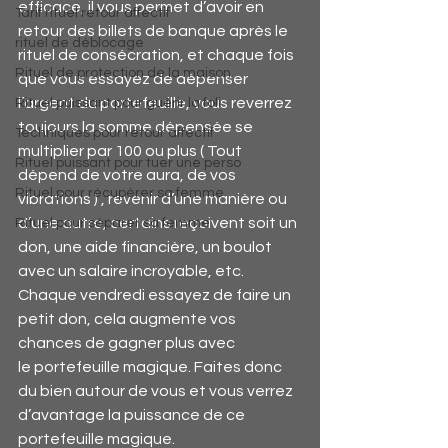
efficace, il vous permet d’avoir en 
Tarif rituel retour affectif
retour des billets de banque après le 
rituel de déblocage
rituel de consécration, et chaque fois 
Rituel de protection de la maison
que vous essayez de dépenser 
l’argent du portefeuille, vous reverrez 
Rituel puissant pour guérir la foli
toujours la somme dépensée se 
Techniques pour retour affectif
multiplier par 100 ou plus ( Tout 
Rituel puissant pour tuer une perso
dépend de votre aura, de vos 
Rituel pour récupérer sa femme
vibrations ) , revenir d’une manière ou 
d’une autre, certains reçoivent soit un 
Rituel pour séparer sa femme
don, une aide financière, un boulot 
avec un salaire incroyable, etc. 
Chaque vendredi essayez de faire un 
petit don, cela augmente vos 
chances de gagner plus avec 
le portefeuille magique. Faites donc 
du bien autour de vous et vous verrez 
d’avantage la puissance de ce 
portefeuille magique.