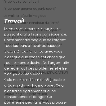
Rituel de retour affectif
Rituel pour gagner au paris sportif
Le vrai Portefeuille Magique
Travail
Véritable Maître Marabout du Portef
Le vrai porte monnaie magique 
Comment récupérer mon ex copain ?
puissant gratuit sans conséquence. 
rituel pour récupérer mon ex copain
Porte monnaie magique de l'argent 
Comment avoir son permis de conduir
tous les jours et avoir beaucoup 
d'argent tout le temps avec vous 
Rituel pour avoir le permis
c'est quelque chose est chose que 
Bague magique de la richesse
tout le monde désire . De l'argent afin 
Bague magique pour devenir riche
de réglé tout ces problèmes et être 
PORTEFEUILLE MAGIQUE MULTIPLICATEUR
tranquille dorénavant .
Cela reste ainsi tout à fait possible 
comment obtenir un portefeuille
grâce au du bedou magique . Cela 
Portefeuille magique conséquences
n'entraîne également aucune 
Bague Magique pour Artiste
conséquence ni danger. Ce 
Fait la Multiplication d'Argent
portefeuille peut ainsi vous procurer 