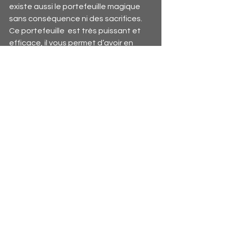
existe aussi le portefeuille magique 
sans conséquence ni des sacrifices. 
Ce portefeuille
 est très puissant et 
efficace, il vous permet d’avoir en 
retour des billets de banque après le 
rituel de consécration, et chaque fois 
que vous essayez de dépenser 
l’argent du portefeuille, vous reverrez 
toujours la somme dépensée se 
multiplier par 100 ou plus ( Tout 
dépend de votre aura, de vos 
vibrations ) , revenir d’une manière ou 
d’une autre, certains reçoivent soit un 
don, une aide financière, un boulot 
avec un salaire incroyable, etc. 
Chaque vendredi essayez de faire un 
petit don, cela augmente vos 
chances de gagner plus avec 
le portefeuille magique. Faites donc 