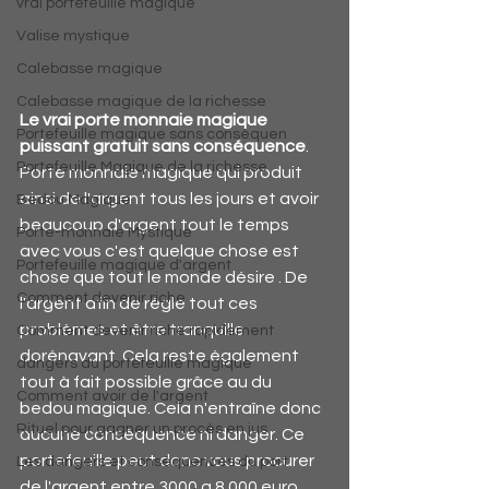
vrai portefeuille magique
Valise mystique
Calebasse magique
Calebasse magique de la richesse
Le vrai porte monnaie magique 
Portefeuille magique sans conséquen
puissant gratuit sans conséquence
. 
Portefeuille Magique de la richesse
Porte monnaie magique qui produit 
ainsi de l'argent tous les jours et avoir 
Bedou Magique
beaucoup d'argent tout le temps 
Porte-monnaie Mystique
avec vous c'est quelque chose est 
Portefeuille magique d'argent
chose que tout le monde désire . De 
Comment devenir riche
l'argent afin de réglé tout ces 
problèmes et être tranquille 
Comment devenir riche rapidement
dorénavant. Cela reste également 
dangers du portefeuille magique
tout à fait possible grâce au du 
Comment avoir de l'argent
bedou magique. Cela n'entraîne donc 
Rituel pour gagner un procès en jus
aucune conséquence ni danger. Ce 
portefeuille peut donc vous procurer 
Les dangers et conséquences du port
de l'argent entre 3000 a 8 000 euro 