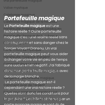
vrai portefeuille magique
Valise mystique
Calebasse magique
Portefeuille magique
Calebasse magique de la richesse
Le 
Portefeuille magique
 est une 
Portefeuille magique sans conséquen
histoire réelle ? Oui le portefeuille 
Portefeuille Magique de la richesse
magique c’est une réalité réelle sans 
conséquence et sans danger chez le 
Bedou Magique
Sorcier Voyant Dansou. Un vrai 
Porte-monnaie Mystique
portefeuille magique peut vous aider 
Portefeuille magique d'argent
à changer votre vie en peu de temps 
Comment devenir riche
sans aucun effet négatif. J'ai fabriqué 
donc mon porte feuille magique avec 
Comment devenir riche rapidement
de la magie blanche.
dangers du portefeuille magique
 Le portefeuille magique est-il 
Comment avoir de l'argent
cependant une vrai histoire réelle ? 
Rituel pour gagner un procès en jus
Quelles sont donc les conditions pour 
le produire ? Les billets obtenus par un 
Les dangers et conséquences du port
porte monnaie magique sont-ils de 