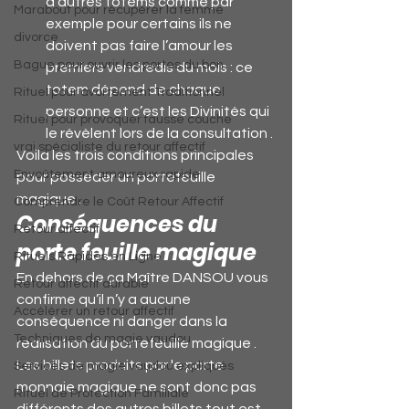
d’autres totems comme par 
Marabout pour récupérer la femme
exemple pour certains ils ne 
divorce
doivent pas faire l’amour les 
Bague pour ouvrir les portes du bon
premiers vendredis du mois : ce 
totem dépend de chaque 
Rituel pour avortement Traditionnel
personne et c’est les Divinités qui 
Rituel pour provoquer fausse couche
le révèlent lors de la consultation .
vrai spécialiste du retour affectif
Voila les trois conditions principales 
Envoûtement amoureux rapide
pour posséder un portefeuille 
magique .
Comprendre le Coût Retour Affectif
Conséquences du 
Retour affectif
porte feuille magique
Rituels Rapides en Ligne
En dehors de ça Maître DANSOU vous 
Retour affectif durable
confirme qu’il n’y a aucune 
Accélérer un retour affectif
conséquence ni danger dans la 
Techniques de magie vaudou
réalisation du portefeuille magique . 
Les billets produits par le porte 
Services de magie vaudou expliqués
monnaie magique ne sont donc pas 
Rituel de Protection Familiale
différents des autres billets tout est 