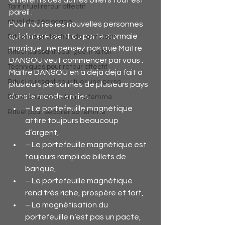
Tarif rituel retour affectif
pareil .
rituel de déblocage
Pour toutes les nouvelles personnes 
qui s’intéressent au porte monnaie 
Rituel de protection de la maison
magique , ne pensez pas que Maître 
Rituel puissant pour guérir la foli
DANSOU veut commencer par vous . 
Techniques pour retour affectif
Maître DANSOU en a déjà déjà fait à 
Rituel puissant pour tuer une perso
plusieurs personnes de plusieurs pays 
dans le monde entier.
Rituel pour récupérer sa femme
– Le portefeuille magnétique 
Rituel pour séparer sa femme
attire toujours beaucoup 
d’argent,
– Le portefeuille magnétique est 
toujours rempli de billets de 
banque,
– Le portefeuille magnétique 
rend très riche, prospère et fort,
– La magnétisation du 
portefeuille n’est pas un pacte,