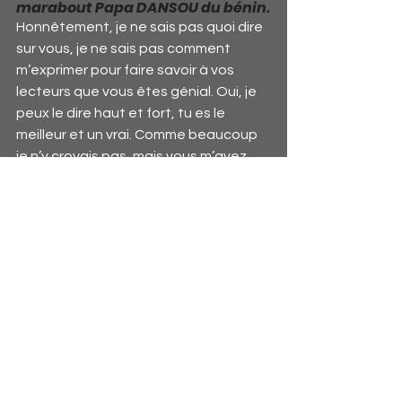
marabout Papa DANSOU du bénin.
Honnêtement, je ne sais pas quoi dire 
sur vous, je ne sais pas comment 
m’exprimer pour faire savoir à vos 
lecteurs que vous êtes génial. Oui, je 
peux le dire haut et fort, tu es le 
meilleur et un vrai. Comme beaucoup 
je n’y croyais pas, mais vous m’avez 
prouvé l’efficacité de votre travail. J’ai 
du mal à y croire, je ne peux pas 
fermer les yeux car je suis submergé 
de joie et je tourne de gauche à 
droite, car jamais de ma vie je n’ai cru 
avoir gagné une si grosse somme 
d’argent…
Par RODRIGUE depuis la 
Martinique
Voici le portefeuille magique qui me 
produit 2000
€
 par jours et qui ma 