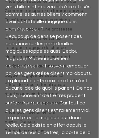
Rituel pour récupérer sa femme qui
vrais billets et peuvent-ils être utilisés 
Comment récupérer sa femme qui veut
comme les autres billets ? comment 
Envoûtement amoureux rapides
avoir portefeuille magique sans 
conséquences ?
Rituel pour avorter une grossesse
Beaucoup de gens se posent ces 
Rituel pour récupérer son ex
questions sur les portefeuilles 
La bague magique de chance
magiques (appelés aussi Bedou 
Multiplier son argent rapidement
magique). Malheureusement 
beaucoup se font souvent arnaquer 
Multiplication de argent rapide
par des gens qui se disent marabouts. 
bague magique de séduction
La plupart d'entre eux en effet n'ont 
Rituel de retour affectif rapide
aucune idée de quoi ils parlent. De nos 
rituel pour avoir de l'argent
jours, il convient d'être très prudent 
sur les réseaux sociaux. Car tout ce 
Rituel pour tuer une personne
que les gens disent est rarement vrai.
Rituel pour tuer un enfant
Le portefeuille magique est donc 
Voyant Dansou
réelle. Cela existe en effet depuis le 
Rituel de protection
temps de nos ancêtres, la porte de la 