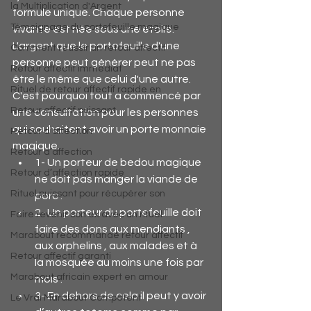
la Multiplication d'Argent
formule unique. Chaque personne 
Témoignage du portefeuille magique
vivante est née sous une étoile. 
L'argent que le portefeuille d'une 
Comment réussir un retour affectif
personne peut générer peut ne pas 
Retour affectif immédiat
être le même que celui d'une autre. 
Rituel de retour affectif rapide en
C'est pourquoi tout a commencé par 
Retour affectif puissant
une consultation pour les personnes 
qui souhaitent avoir un porte monnaie 
Retour d’affection
magique.
Retour d’affection
1- Un porteur de bedou magique 
Retour d’affection rapide
ne doit pas manger la viande de 
Rituel puissant pour récupérer son
porc .
2- Un porteur du portefeuille doit 
Faire revenir son ex avec un rituel
faire des dons aux mendiants , 
Marabout recommandé retour affectif
aux orphelins , aux malades et à 
Retour affectif garanti
la mosquée au moins une fois par 
Marabout africain expert en amour
mois .
3- En dehors de cela il peut y avoir 
Le Vrai Marabout Compétent