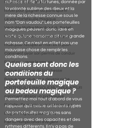
richesse et de la fortunes, donnée par 
Rituel de retour affectif
la volonté sublime des dieux et la 
Rituel pour gagner au paris sportif
mère de la richesse connue sous le 
Le vrai Portefeuille Magique
nom "Dan vaudou". Les portefeuilles 
Véritable Maître Marabout du Portef
magiques peuvent donc faire en 
sorte qu'une personne ait une grande 
Comment récupérer mon ex copain ?
richesse. Ce n'est en effet pas une 
rituel pour récupérer mon ex copain
mauvaise chose de remplir les 
Comment avoir son permis de conduir
conditions.
Quelles sont donc les 
Rituel pour avoir le permis
conditions du 
Bague magique de la richesse
Bague magique pour devenir riche
portefeuille magique 
PORTEFEUILLE MAGIQUE MULTIPLICATEUR
ou bedou magique ?
comment obtenir un portefeuille
Permettez-moi tout d'abord de vous 
Portefeuille magique conséquences
rappeler qu'il existe différents types 
de portefeuilles magiques sans 
Bague Magique pour Artiste
dangers avec des capacités et des 
Fait la Multiplication d'Argent
rythmes différents. Il n'y a pas de 