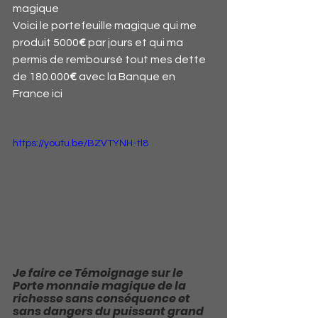
magique
Voici le portefeuille magique qui me 
produit 5000
€
 par jours et qui ma 
permis de remboursé tout mes dette 
de 180.000
€
 avec la Banque en 
France ici
https://youtu.be/BZVTYNH-tl8
Je faire ce Témoignage sur le 
Porte monnaie magique de la 
richesse sans conséquence et 
sans dangers du puissant grand 